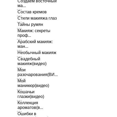
Создаем восточный
ма...
Состав кремов
Стили макияжа глаз
Тайны румян
Макияж: секреты
проф...
Арабский макияж:
ман...
Необычный макияж
Свадебный
макияж(видео)
Мои
разочарования(ВИ...
Мой
маникюр(видео)
Кошачьи
глазки(видео)
Коллекция
ароматов(в...
Ошибки в