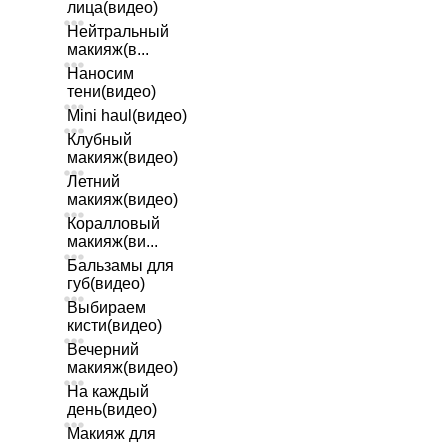
лица(видео)
Нейтральный
макияж(в...
Наносим
тени(видео)
Mini haul(видео)
Клубный
макияж(видео)
Летний
макияж(видео)
Коралловый
макияж(ви...
Бальзамы для
губ(видео)
Выбираем
кисти(видео)
Вечерний
макияж(видео)
На каждый
день(видео)
Макияж для