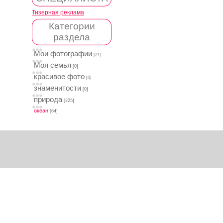
Тизерная реклама
Категории
раздела
Мои фотографии
[21]
Моя семья
[0]
красивое фото
[0]
знаменитости
[0]
природа
[225]
океан
[64]