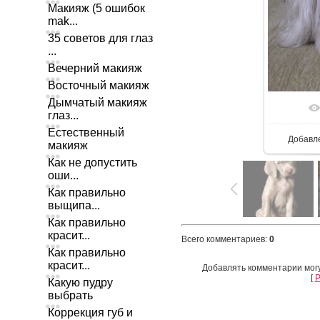
Макияж (5 ошибок
mak...
35 советов для глаз
...
Вечерний макияж
Восточный макияж
Дымчатый макияж
глаз...
Естественный
Добавл
макияж
Как не допустить
оши...
Как правильно
выщипа...
Как правильно
красит...
Всего комментариев
:
0
Как правильно
красит...
Добавлять комментарии могу
[
Р
Какую пудру
выбрать
Коррекция губ и