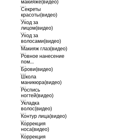
макияже(видео)
Секреты
красоты(видео)
Уход за
лицом(видео)
Уход за
волосами(видео)
Макияж глаз(видео)
Ровное нанесение
пом...
Брови(видео)
Школа
маникюра(видео)
Роспись
ногтей(видео)
Укладка
волос(видео)
Контур лица(видео)
Коррекция
носа(видео)
Коррекция