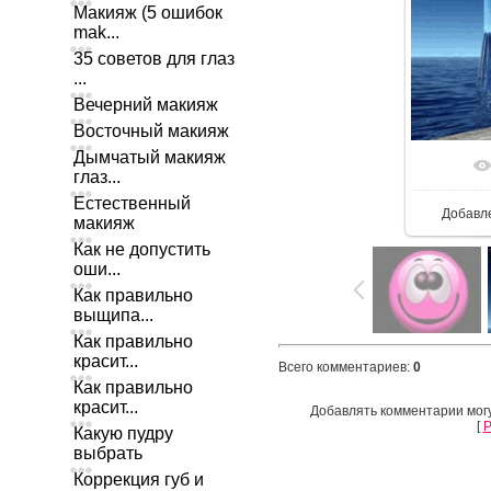
Макияж (5 ошибок
mak...
35 советов для глаз
...
Вечерний макияж
Восточный макияж
Дымчатый макияж
глаз...
Естественный
Добавл
макияж
Как не допустить
оши...
Как правильно
выщипа...
Как правильно
красит...
Всего комментариев
:
0
Как правильно
красит...
Добавлять комментарии могу
[
Р
Какую пудру
выбрать
Коррекция губ и