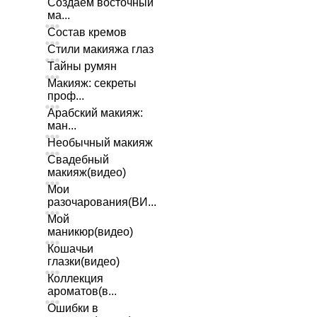
Создаем восточный
ма...
Состав кремов
Стили макияжа глаз
Тайны румян
Макияж: секреты
проф...
Арабский макияж:
ман...
Необычный макияж
Свадебный
макияж(видео)
Мои
разочарования(ВИ...
Мой
маникюр(видео)
Кошачьи
глазки(видео)
Коллекция
ароматов(в...
Ошибки в