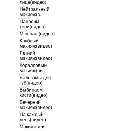
лица(видео)
Нейтральный
макияж(в...
Наносим
тени(видео)
Mini haul(видео)
Клубный
макияж(видео)
Летний
макияж(видео)
Коралловый
макияж(ви...
Бальзамы для
губ(видео)
Выбираем
кисти(видео)
Вечерний
макияж(видео)
На каждый
день(видео)
Макияж для