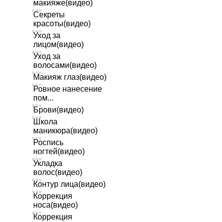
макияже(видео)
Секреты
красоты(видео)
Уход за
лицом(видео)
Уход за
волосами(видео)
Макияж глаз(видео)
Ровное нанесение
пом...
Брови(видео)
Школа
маникюра(видео)
Роспись
ногтей(видео)
Укладка
волос(видео)
Контур лица(видео)
Коррекция
носа(видео)
Коррекция