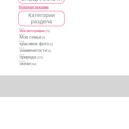
Тизерная реклама
Категории
раздела
Мои фотографии
[21]
Моя семья
[0]
красивое фото
[0]
знаменитости
[0]
природа
[225]
океан
[64]