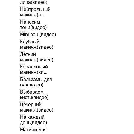
лица(видео)
Нейтральный
макияж(в...
Наносим
тени(видео)
Mini haul(видео)
Клубный
макияж(видео)
Летний
макияж(видео)
Коралловый
макияж(ви...
Бальзамы для
губ(видео)
Выбираем
кисти(видео)
Вечерний
макияж(видео)
На каждый
день(видео)
Макияж для