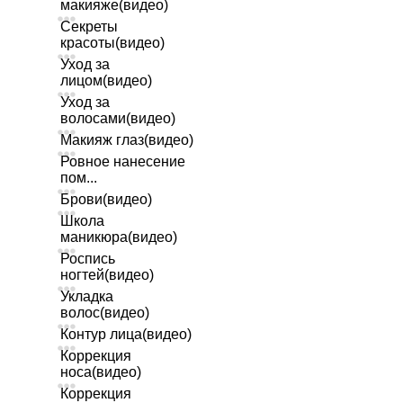
макияже(видео)
Секреты
красоты(видео)
Уход за
лицом(видео)
Уход за
волосами(видео)
Макияж глаз(видео)
Ровное нанесение
пом...
Брови(видео)
Школа
маникюра(видео)
Роспись
ногтей(видео)
Укладка
волос(видео)
Контур лица(видео)
Коррекция
носа(видео)
Коррекция