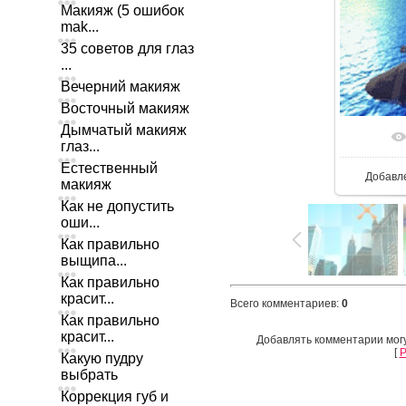
Макияж (5 ошибок
mak...
35 советов для глаз
...
Вечерний макияж
Восточный макияж
Дымчатый макияж
глаз...
Естественный
Добавл
макияж
Как не допустить
оши...
Как правильно
выщипа...
Как правильно
красит...
Всего комментариев
:
0
Как правильно
красит...
Добавлять комментарии могу
[
Р
Какую пудру
выбрать
Коррекция губ и