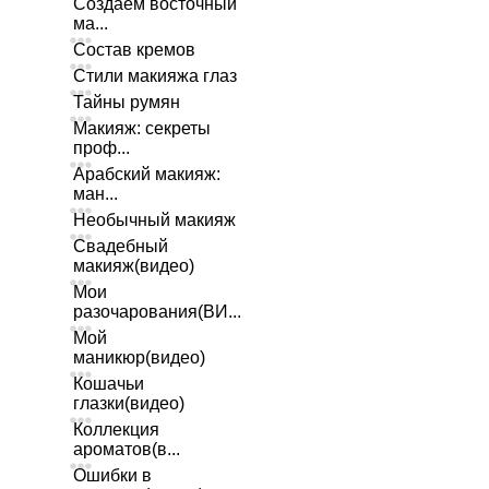
Создаем восточный
ма...
Состав кремов
Стили макияжа глаз
Тайны румян
Макияж: секреты
проф...
Арабский макияж:
ман...
Необычный макияж
Свадебный
макияж(видео)
Мои
разочарования(ВИ...
Мой
маникюр(видео)
Кошачьи
глазки(видео)
Коллекция
ароматов(в...
Ошибки в