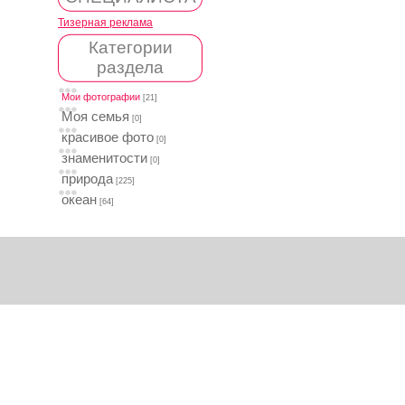
Тизерная реклама
Категории
раздела
Мои фотографии
[21]
Моя семья
[0]
красивое фото
[0]
знаменитости
[0]
природа
[225]
океан
[64]