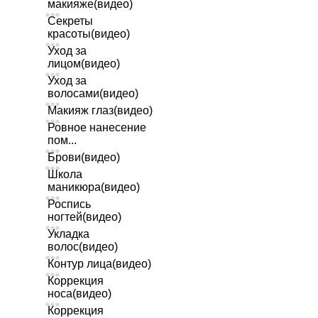
макияже(видео)
Секреты
красоты(видео)
Уход за
лицом(видео)
Уход за
волосами(видео)
Макияж глаз(видео)
Ровное нанесение
пом...
Брови(видео)
Школа
маникюра(видео)
Роспись
ногтей(видео)
Укладка
волос(видео)
Контур лица(видео)
Коррекция
носа(видео)
Коррекция