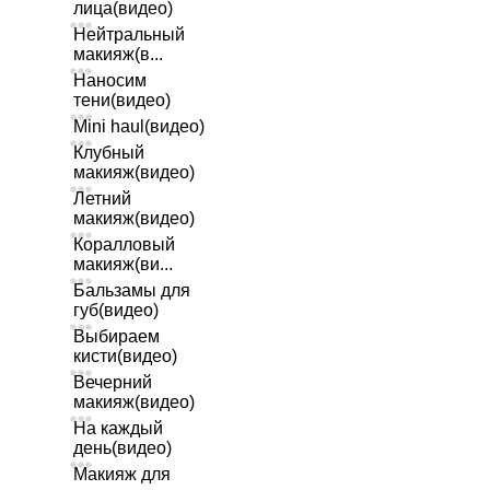
лица(видео)
Нейтральный
макияж(в...
Наносим
тени(видео)
Mini haul(видео)
Клубный
макияж(видео)
Летний
макияж(видео)
Коралловый
макияж(ви...
Бальзамы для
губ(видео)
Выбираем
кисти(видео)
Вечерний
макияж(видео)
На каждый
день(видео)
Макияж для