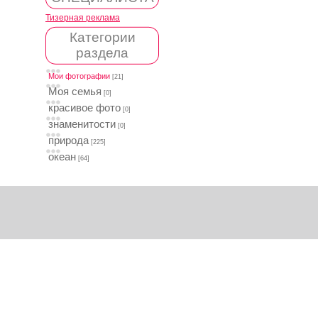
Тизерная реклама
Категории
раздела
Мои фотографии
[21]
Моя семья
[0]
красивое фото
[0]
знаменитости
[0]
природа
[225]
океан
[64]