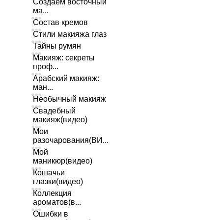
Создаем восточный
ма...
Состав кремов
Стили макияжа глаз
Тайны румян
Макияж: секреты
проф...
Арабский макияж:
ман...
Необычный макияж
Свадебный
макияж(видео)
Мои
разочарования(ВИ...
Мой
маникюр(видео)
Кошачьи
глазки(видео)
Коллекция
ароматов(в...
Ошибки в