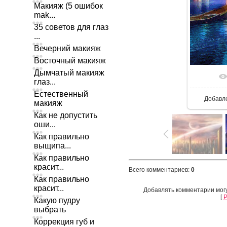
Макияж (5 ошибок
mak...
35 советов для глаз
...
Вечерний макияж
Восточный макияж
Дымчатый макияж
глаз...
Естественный
Добавл
макияж
Как не допустить
оши...
Как правильно
выщипа...
Как правильно
красит...
Всего комментариев
:
0
Как правильно
красит...
Добавлять комментарии могу
[
Р
Какую пудру
выбрать
Коррекция губ и