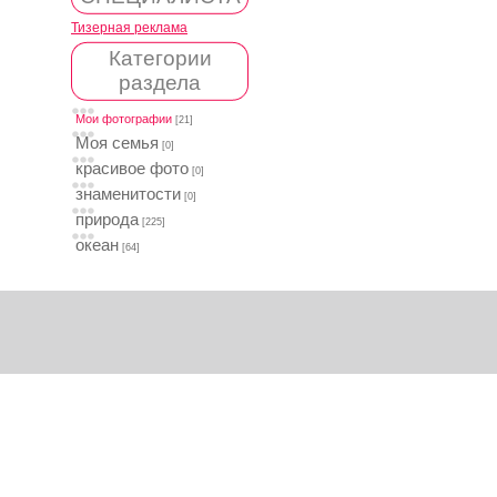
Тизерная реклама
Категории
раздела
Мои фотографии
[21]
Моя семья
[0]
красивое фото
[0]
знаменитости
[0]
природа
[225]
океан
[64]