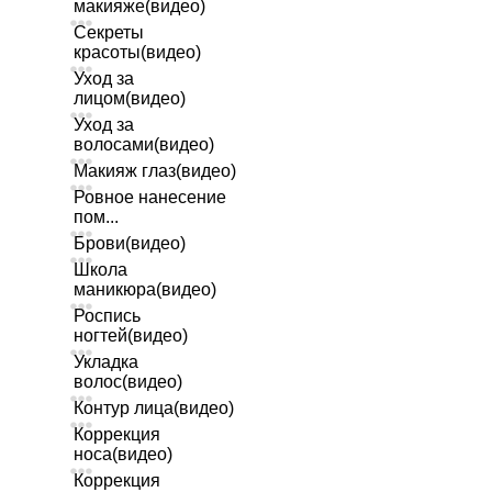
макияже(видео)
Секреты
красоты(видео)
Уход за
лицом(видео)
Уход за
волосами(видео)
Макияж глаз(видео)
Ровное нанесение
пом...
Брови(видео)
Школа
маникюра(видео)
Роспись
ногтей(видео)
Укладка
волос(видео)
Контур лица(видео)
Коррекция
носа(видео)
Коррекция