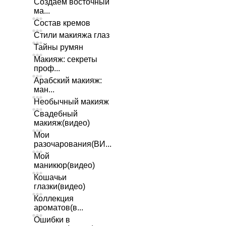
Создаем восточный
ма...
Состав кремов
Стили макияжа глаз
Тайны румян
Макияж: секреты
проф...
Арабский макияж:
ман...
Необычный макияж
Свадебный
макияж(видео)
Мои
разочарования(ВИ...
Мой
маникюр(видео)
Кошачьи
глазки(видео)
Коллекция
ароматов(в...
Ошибки в