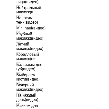
лица(видео)
Нейтральный
макияж(в...
Наносим
тени(видео)
Mini haul(видео)
Клубный
макияж(видео)
Летний
макияж(видео)
Коралловый
макияж(ви...
Бальзамы для
губ(видео)
Выбираем
кисти(видео)
Вечерний
макияж(видео)
На каждый
день(видео)
Макияж для