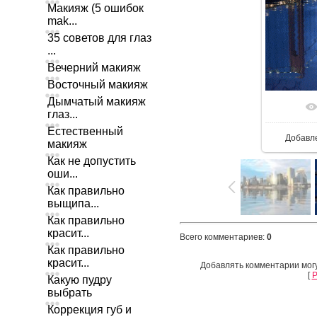
Макияж (5 ошибок
mak...
35 советов для глаз
...
Вечерний макияж
Восточный макияж
Дымчатый макияж
глаз...
Естественный
Добавл
макияж
Как не допустить
оши...
Как правильно
выщипа...
Как правильно
красит...
Всего комментариев
:
0
Как правильно
красит...
Добавлять комментарии могу
[
Р
Какую пудру
выбрать
Коррекция губ и