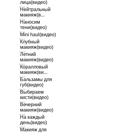
лица(видео)
Нейтральный
макияж(в...
Наносим
тени(видео)
Mini haul(видео)
Клубный
макияж(видео)
Летний
макияж(видео)
Коралловый
макияж(ви...
Бальзамы для
губ(видео)
Выбираем
кисти(видео)
Вечерний
макияж(видео)
На каждый
день(видео)
Макияж для