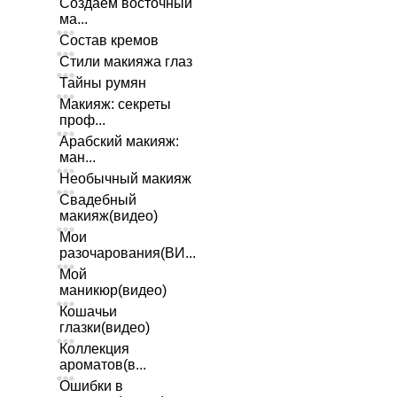
Создаем восточный
ма...
Состав кремов
Стили макияжа глаз
Тайны румян
Макияж: секреты
проф...
Арабский макияж:
ман...
Необычный макияж
Свадебный
макияж(видео)
Мои
разочарования(ВИ...
Мой
маникюр(видео)
Кошачьи
глазки(видео)
Коллекция
ароматов(в...
Ошибки в