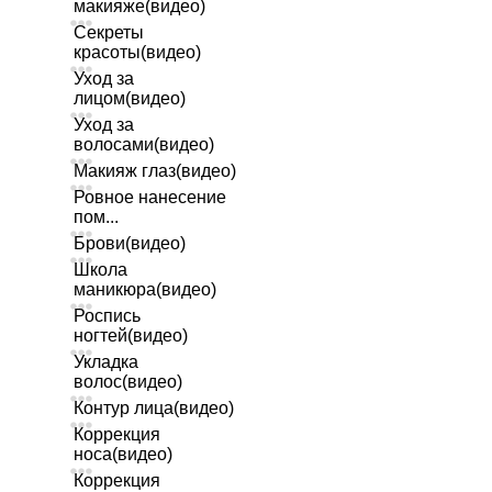
макияже(видео)
Секреты
красоты(видео)
Уход за
лицом(видео)
Уход за
волосами(видео)
Макияж глаз(видео)
Ровное нанесение
пом...
Брови(видео)
Школа
маникюра(видео)
Роспись
ногтей(видео)
Укладка
волос(видео)
Контур лица(видео)
Коррекция
носа(видео)
Коррекция