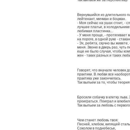
Так выпьем же за перспективу!
Вернувшийся из длительного пл
лейтенант, мичман и боцман.
- Моя сейчас на ушах стоит, - 
лучшее платье, в холодильнике
любимая пластинка...
- У меня проще, - протягивает 
на пороге, в одной руке - стакан
- Эх, ребята, скучно вы живете,
меня. Звоню в дверь раз, чуть п
еще не было случая, чтобы ком
жен - таких разных и таких люби
Говорят, что вначале человек 
практики. В любви все наоборот
практика уже закончилась.
Так выпьем за то, чтобы теория
Бросили собачку в клетку льва.
проиграться. Поиграл и влюбил
Так выпьем за любовь с первого
Чем станет любовь твоя:
Песней, хлебом, кипящей сталь
Соколом в поднебесье,