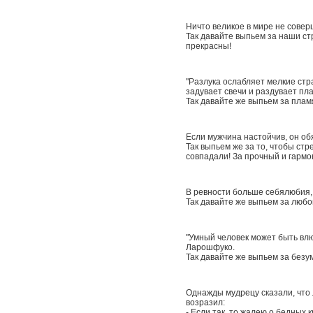
Ничто великое в мире не соверш
Так давайте выпьем за наши стр
прекрасны!
"Разлука ослабляет мелкие стра
задувает свечи и раздувает пл
Так давайте же выпьем за плам
Если мужчина настойчив, он об
Так выпьем же за то, чтобы ст
совпадали! За прочный и гармо
В ревности больше себялюбия,
Так давайте же выпьем за любо
"Умный человек может быть влюб
Ларошфуко.
Так давайте же выпьем за безу
Однажды мудрецу сказали, что 
возразил:
- Если так, то жалею о бедных 