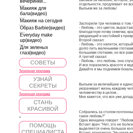
Выпьем за явление, которое, у
вечеринки...
отдельности, продлевает ее вс
Макияж для
Выпьем же за любовь!
бала(видео)
Макияж на сегодня
Заспорили три человека о том, 
Образ Barbie(видео)
- Любовь - это цветок, выраст
благодатную почву семечка, кр
Everyday make
увядающий и нестойкий к превр
up(видео)
Второй сказал:
- Любовь - это напиток, котор
Для зеленых
долго пить маленькими глоткам
глаз(видео)
большими глотками, но все рав
А третий сказал:
- Любовь - это любовь: она слу
СОВЕТЫ
И все поразились красоте и муд
Давайте и мы поднимем бокалы
Тизерная реклама
УЗНАЙ
Выпьем за величайшее и единс
СЕКРЕТЫ
укорачивает жизнь каждому чел
человечеству в целом...
Тизерная реклама
Мне кажется, что все уже догад
СТАНЬ
КРАСИВОЙ
Собрались за столом почтенные
такое любовь?"
>
Одна женщина говорит: "Любовь 
ПОМОЩЬ
Встает врач: "Нет, это не болез
выделяется очень большое коли
СПЕЦИАЛИСТА
Встает архитектор: "Ну какая ж