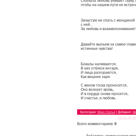
Сначала любовь убивает скуку, 
чтобы на нашем пути не встреч
Зачастую не спать с женщиной 
с ней...
За любовь и взаимопонимание!
Давайте выпьем за самое главно
истинные чувства!
Бокалы наливаются,
В них отблеск янтаря,
И лица разгораются,
Как вешняя заря.
С вином тоска проносится,
Оно волнует кровь,
И в сердце снова просится,
И счастье, и любовь.
Категория
:
Мои статьи
|
Добавил
:
Ak
Просмотров
:
655
|
Теги
:
тосты за л
Всего комментариев
:
0