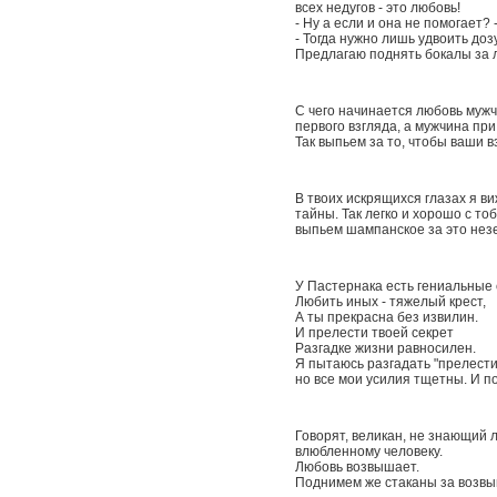
всех недугов - это любовь!
- Ну а если и она не помогает?
- Тогда нужно лишь удвоить дозу
Предлагаю поднять бокалы за 
С чего начинается любовь муж
первого взгляда, а мужчина пр
Так выпьем за то, чтобы ваши 
В твоих искрящихся глазах я в
тайны. Так легко и хорошо с тоб
выпьем шампанское за это нез
У Пастернака есть гениальные 
Любить иных - тяжелый крест,
А ты прекрасна без извилин.
И прелести твоей секрет
Разгадке жизни равносилен.
Я пытаюсь разгадать "прелести
но все мои усилия тщетны. И по
Говорят, великан, не знающий 
влюбленному человеку.
Любовь возвышает.
Поднимем же стаканы за возвы