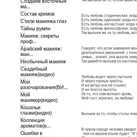
Так выпьем за то, чтобы ваши 
Создаем восточный
ма...
Состав кремов
Есть любовь студенческая: когда е
Есть любовь одинокая: когда есть 
Стили макияжа глаз
Есть любовь несчастная: когда ест
Тайны румян
Есть любовь философская: когда е
Так выпьем же за ту любовь, ко
Макияж: секреты
проф...
Арабский макияж:
Говорят, что если замужняя жен
драгоценных украшений, с пон
ман...
семье... значит, она вышла зам
Необычный макияж
Так давайте выпьем за настоя
Свадебный
макияж(видео)
Любовь ведет через пустыни
И через горные хребты,
Мои
И на ветру она не стынет,
разочарования(ВИ...
И не боится высоты.
За то, что нам волнует кровь,
Мой
Мой тост, конечно, за любовь!
маникюр(видео)
Кошачьи
глазки(видео)
Выпьем за то, чтобы столы ломи
Коллекция
ароматов(в...
В чужом городе человек увидел 
Ошибки в
- Как на вашем языке будет: "Я