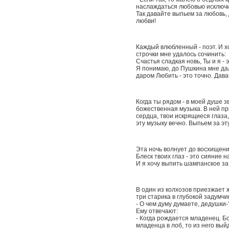
наслаждаться любовью исключи
Так давайте выпьем за любовь, 
любви!
Каждый влюбленный - поэт. И хо
строчки мне удалось сочинить:
Счастья сладкая новь, Ты и я -
Я понимаю, до Пушкина мне дал
даром Любить - это точно. Дава
Когда ты рядом - в моей душе з
божественная музыка. В ней п
сердца, твои искрящиеся глаза,
эту музыку вечно. Выпьем за эт
Эта ночь волнует до восхищения
Блеск твоих глаз - это сияние 
И я хочу выпить шампанское за
В один из колхозов приезжает ж
три старика в глубокой задумчи
- О чем думу думаете, дедушки-
Ему отвечают:
- Когда рождается младенец. Бо
младенца в лоб, то из него выйд