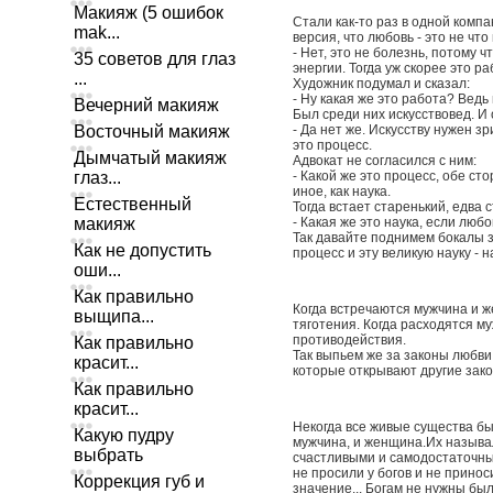
Макияж (5 ошибок
Стали как-то раз в одной компа
mak...
версия, что любовь - это не что
- Нет, это не болезнь, потому 
35 советов для глаз
энергии. Тогда уж скорее это ра
...
Художник подумал и сказал:
- Ну какая же это работа? Ведь
Вечерний макияж
Был среди них искусствовед. И 
Восточный макияж
- Да нет же. Искусству нужен з
это процесс.
Дымчатый макияж
Адвокат не согласился с ним:
глаз...
- Какой же это процесс, обе ст
иное, как наука.
Естественный
Тогда встает старенький, едва 
макияж
- Какая же это наука, если любо
Так давайте поднимем бокалы за
Как не допустить
процесс и эту великую науку - н
оши...
Как правильно
Когда встречаются мужчина и ж
выщипа...
тяготения. Когда расходятся м
противодействия.
Как правильно
Так выпьем же за законы любви
красит...
которые открывают другие зак
Как правильно
красит...
Некогда все живые существа бы
Какую пудру
мужчина, и женщина.Их называ
выбрать
счастливыми и самодостаточным
не просили у богов и не принос
Коррекция губ и
значение... Богам не нужны был