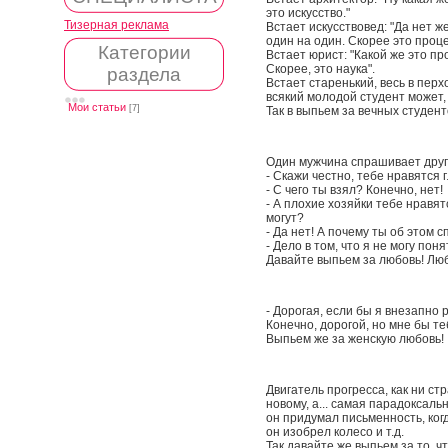
это искусство."
Тизерная реклама
Встает искусствовед: "Да нет ж
один на один. Скорее это проце
Категории
Встает юрист: "Какой же это пр
Скорее, это наука".
раздела
Встает старенький, весь в перхо
всякий молодой студент может, 
Мои статьи
[7]
Так в выпьем за вечных студент
Один мужчина спрашивает друг
- Скажи честно, тебе нравятся
- С чего ты взял? Конечно, нет!
- А плохие хозяйки тебе нравят
могут?
- Да нет! А почему ты об этом
- Дело в том, что я не могу пон
Давайте выпьем за любовь! Люб
- Дорогая, если бы я внезапно
Конечно, дорогой, но мне бы т
Выпьем же за женскую любовь!
Двигатель прогресса, как ни ст
новому, а... самая парадоксаль
он придумал письменность, когд
он изобрел колесо и т.д.
Так давайте же выпьем за то, 