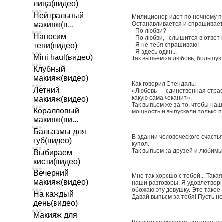
лица(видео)
Нейтральный
Милиционер идет по ночному па
макияж(в...
Останавливается и спрашивает
- По любви?
Наносим
- По любви, - слышится в ответ 
тени(видео)
- Я не тебя спрашиваю!
- Я здесь один...
Mini haul(видео)
Так выпьем за любовь, большую
Клубный
макияж(видео)
Как говорил Стендаль:
Летний
«Любовь — единственная страс
какую сама чеканит».
макияж(видео)
Так выпьем же за то, чтобы н
Коралловый
мощность и выпускaли только 
макияж(ви...
Бальзамы для
В здании человеческого счасть
губ(видео)
купол.
Так выпьем за друзей и любимы
Выбираем
кисти(видео)
Вечерний
Мне так хорошо с тобой... Така
макияж(видео)
наши разговоры. Я удовлетворю
обожаю эту девушку. Это такое с
На каждый
Давай выпьем за тебя! Пусть н
день(видео)
Макияж для