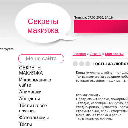
Пятница, 07.08.2026, 14:19
Секреты
макияжа
загрузка...
Главная
»
Статьи
»
Мои статьи
Меню сайта
Тосты за любо
СЕКРЕТЫ
МАКИЯЖА
Когда мужчина влюблен - он да
Так выпьем же за звездное неб
Информация о
которая окрыляет наши мечты..
сайте
Анимашки
Кто как любит?
Анекдоты
Повар любит горячо, пожарный 
- сладко, часовщик - минутно, а
Тосты на все
хладнокровно, бухгалтер - расч
случаи.
стремительно, врач - смертель
меня, любят крепко и верно.
Фотоальбомы
Так выпьем за любовь!
Тесты