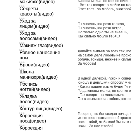
Юноша молча, но крепко обнял 
макияже(видео)
- Вот так говорят о любви на м
Секреты
Этот тост - за любовь, в котор
красоты(видео)
Уход за
Ты знаешь, как роза колюча,
лицом(видео)
Ты знаешь, как роза остра,
Но только одно ты не знаешь,
Уход за
Как сильно люблю тебя, я
волосами(видео)
Макияж глаз(видео)
Давайте выпьем за всех тех, ко
Ровное нанесение
на самом деле любовь не проход
пом...
богаче, тоньше, нежнее и сильне
За любовь!
Брови(видео)
Школа
маникюра(видео)
В одной далекой, чужой и сове
юношу и девушку и спросил у ни
Роспись
- Как на вашем языке будет "я 
ногтей(видео)
Тогда юноша молча, но крепко о
- Так говорят на моем языке.
Укладка
Так выпьем же за любовь, котор
волос(видео)
Контур лица(видео)
Говорят, что бог создал ночь д
Коррекция
их встречи возвышенной красот
носа(видео)
нас с тобой, любимая! Выпьем 
ночи... За нас с тобой!
Коррекция