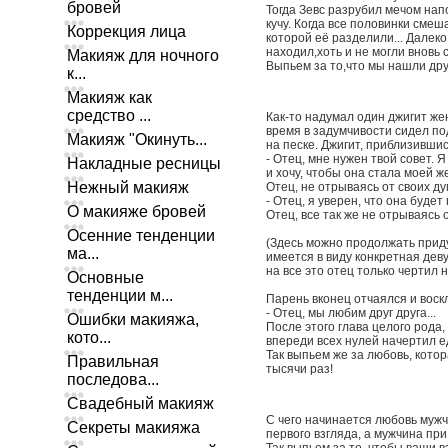
бровей
Тогда Зевс разрубил мечом нап
кучу. Когда все половинки смеш
Коррекция лица
которой её разделили... Далеко 
находил,хоть и не могли вновь 
Макияж для ночного
Выпьем за то,что мы нашли друг 
к...
Макияж как
средство ...
Как-то надумал один джигит жен
время в задумчивости сидел по
Макияж "Окинуть...
на песке. Джигит, приблизившись
- Отец, мне нужен твой совет.
Накладные ресницы
и хочу, чтобы она стала моей ж
Нежный макияж
Отец, не отрываясь от своих ду
- Отец, я уверен, что она будет
О макияже бровей
Отец, все так же не отрываясь 
Осенние тенденции
(Здесь можно продолжать прид
ма...
имеется в виду конкретная дев
на все это отец только чертил н
Основные
тенденции м...
Парень вконец отчаялся и воск
- Отец, мы любим друг друга...
Ошибки макияжа,
После этого глава целого рода
кото...
впереди всех нулей начертил е
Так выпьем же за любовь, кото
Правильная
тысячи раз!
последова...
Свадебный макияж
С чего начинается любовь муж
Секреты макияжа
первого взгляда, а мужчина пр