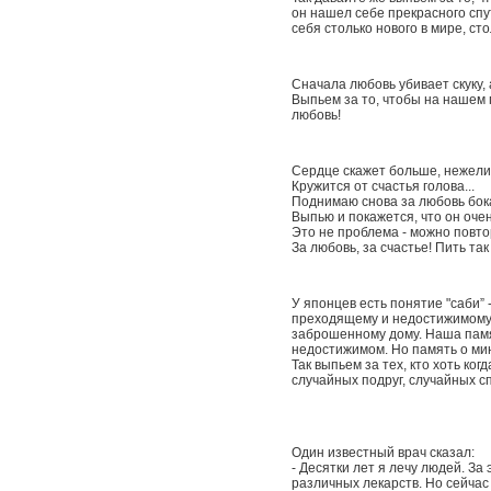
он нашел себе прекрасного спут
себя столько нового в мире, сто
Сначала любовь убивает скуку, 
Выпьем за то, чтобы на нашем 
любовь!
Сердце скажет больше, нежели
Кружится от счастья голова...
Поднимаю снова за любовь бок
Выпью и покажется, что он очен
Это не проблема - можно повто
За любовь, за счастье! Пить так
У японцев есть понятие "саби” 
преходящему и недостижимому 
заброшенному дому. Hаша памя
недостижимом. Hо память о мин
Так выпьем за тех, кто хоть ко
случайных подруг, случайных с
Один известный врач сказал:
- Десятки лет я лечу людей. З
различных лекарств. Но сейчас