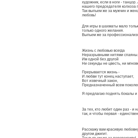
художник, если в ноги - танцор.
нашего председателя колхоза 
Так выпьем же за мужчин и же
любовь!
Для игры в шахматы мало тольк
только одного желания.
Выпьем же за профессионализм
Жизнь с любовью всегда
Неразрывными нитями спаяны
Им одной без другой
Ни секунды не цвесть, ни мгнов
Прерывается жизнь -
И любви тут конец наступает,
Вот извечный закон,
Предназначенный всем поколе
Я предлагаю поднять бокалы и 
За тех, кто любит один раз - и 
так, и чтобы первая - единств
Расскажу вам красивую любовну
другом джигит.