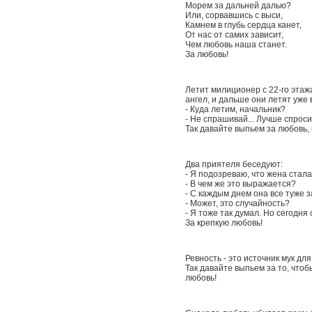
Морем за дальней далью?
Или, сорвавшись с выси,
Камнем в глубь сердца канет,
От нас от самих зависит,
Чем любовь наша станет.
За любовь!
Летит милиционер с 22-го этажа
ангел, и дальше они летят уже 
- Куда летим, начальник?
- Не спрашивай... Лучше спроси 
Так давайте выпьем за любовь,
Два приятеля беседуют:
- Я подозреваю, что жена стала
- В чем же это выражается?
- С каждым днем она все туже з
- Может, это случайность?
- Я тоже так думал. Hо сегодня
За крепкую любовь!
Ревность - это источник мук дл
Так давайте выпьем за то, чтоб
любовь!