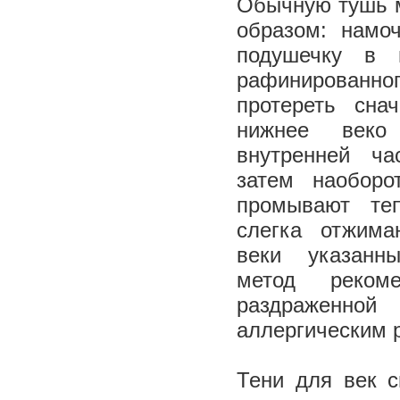
Обычную тушь 
образом: намо
подушечку в 
рафинированно
протереть сна
нижнее веко
внутренней ча
затем наоборо
промывают теп
слегка отжима
веки указанн
метод реком
раздраженно
аллергическим 
Тени для век 