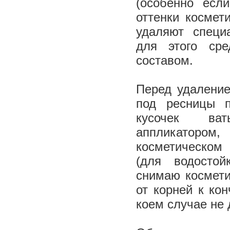
(особенно есл
оттенки космет
удаляют специ
для этого ср
составом.
Перед удалени
под ресницы 
кусочек ва
аппликато
косметическом
(для водостой
снимаю космети
от корней к ко
коем случае не 