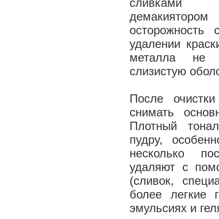
сливками 
демакияторо
осторожность 
удалении краск
металла не 
слизистую оболо
После очистки
снимать основ
Плотный тона
пудру, особен
несколько пос
удаляют с пом
(сливок, специ
более легкие 
эмульсиях и гел