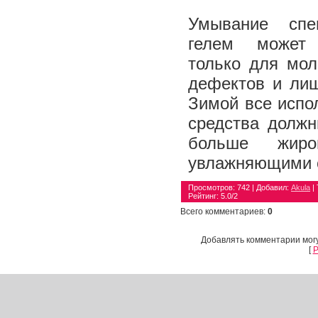
Умывание спе
гелем может
только для мо
дефектов и лиш
Зимой все испо
средства долж
больше жир
увлажняющими 
Просмотров
: 742 |
Добавил
:
Akula
|
Рейтинг
:
5.0
/
2
Всего комментариев
:
0
Добавлять комментарии могу
[
Р