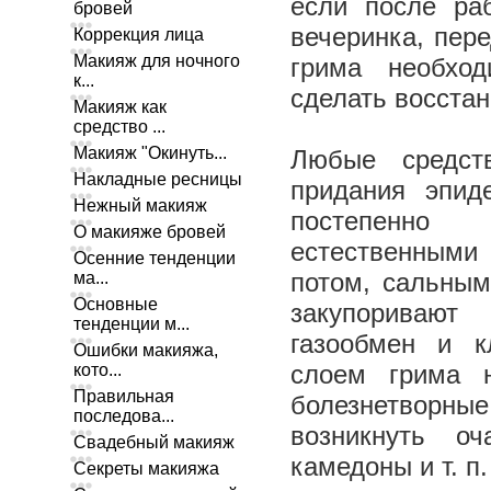
если после ра
бровей
вечеринка, пер
Коррекция лица
Макияж для ночного
грима необхо
к...
сделать восста
Макияж как
средство ...
Макияж "Окинуть...
Любые средст
Накладные ресницы
придания эпид
Нежный макияж
постепенн
О макияже бровей
естественным
Осенние тенденции
потом, сальным 
ма...
Основные
закупорива
тенденции м...
газообмен и к
Ошибки макияжа,
слоем грима н
кото...
Правильная
болезнетворные
последова...
возникнуть оч
Свадебный макияж
камедоны и т. п.
Секреты макияжа