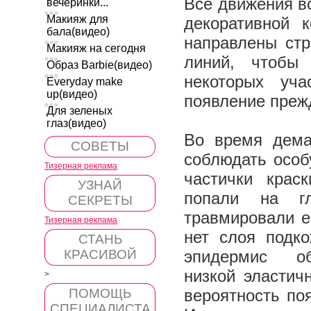
Все движения в
вечеринки...
Макияж для
декоративной 
бала(видео)
направлены стр
Макияж на сегодня
линий, чтобы 
Образ Barbie(видео)
некоторых уча
Everyday make
up(видео)
появление пре
Для зеленых
глаз(видео)
Во время дема
СОВЕТЫ
соблюдать особ
Тизерная реклама
частички крас
УЗНАЙ
попали на г
СЕКРЕТЫ
травмировали ег
Тизерная реклама
нет слоя подко
СТАНЬ
КРАСИВОЙ
эпидермис об
низкой эластич
>
ПОМОЩЬ
вероятность по
СПЕЦИАЛИСТА