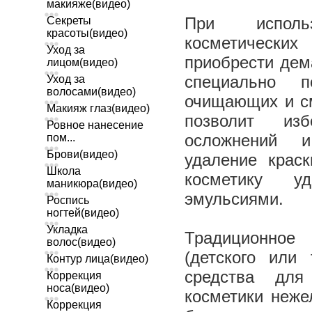
макияже(видео)
При исполь
Секреты
красоты(видео)
косметически
Уход за
приобрести дем
лицом(видео)
специально п
Уход за
волосами(видео)
очищающих и с
Макияж глаз(видео)
позволит изб
Ровное нанесение
осложнений 
пом...
Брови(видео)
удаление крас
Школа
косметику у
маникюра(видео)
эмульсиями.
Роспись
ногтей(видео)
Укладка
Традиционное
волос(видео)
(детского или 
Контур лица(видео)
средства для
Коррекция
носа(видео)
косметики неже
Коррекция