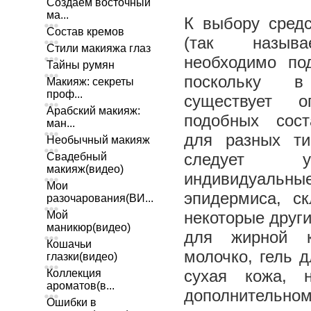
Создаем восточный
ма...
К выбору сред
Состав кремов
(так называ
Стили макияжа глаз
необходимо по
Тайны румян
поскольку 
Макияж: секреты
проф...
существует о
Арабский макияж:
подобных сост
ман...
для разных ти
Необычный макияж
следует уч
Свадебный
макияж(видео)
индивидуал
Мои
эпидермиса, с
разочарования(ВИ...
некоторые друг
Мой
маникюр(видео)
для жирной к
Кошачьи
молочко, гель 
глазки(видео)
сухая кожа, н
Коллекция
ароматов(в...
дополнительном
Ошибки в