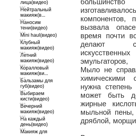
большинств
лица(видео)
изготавлива
Нейтральный
макияж(в...
компонентов, 
Наносим
вызвала опас
тени(видео)
время почти в
Mini haul(видео)
Клубный
делают с 
макияж(видео)
искусствен
Летний
эмульгаторов,
макияж(видео)
Коралловый
Мыло не справ
макияж(ви...
химическими с
Бальзамы для
нужна степень
губ(видео)
Выбираем
может быть до
кисти(видео)
жирные кислот
Вечерний
мыльной пены,
макияж(видео)
На каждый
дряблой, морщи
день(видео)
Макияж для