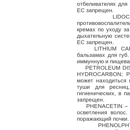
отбеливателях для 
ЕС запрещен.
LIDOCAINE 
противовоспалите
кремах по уходу за
дыхательную систе
ЕС запрещен.
LITHIUM CARBO
бальзамах для губ
иммунную и пищевар
PETROLEUM DIST
HYDROCARBON; P
может находиться 
туши для ресниц
гигиенических, в 
запрещен.
PHENACETIN – пр
осветления волос.
поражающий почки.
PHENOLPHTHAL