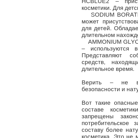
HCBLUE2 – прису
косметики. Для детс
SODIUM BORATE 
может присутствов
для детей. Облада
длительном нахожде
AMMONIUM GLYCO
– используются в
Представляют со
средств, находя
длительное время.
Верить – не в
безопасности и нат
Вот такие опасные
составе космети
запрещены законо
потребительское 
составу более нат
косметика. Это не 