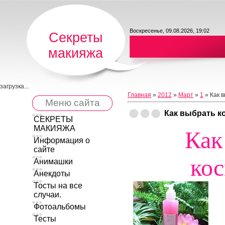
Воскресенье, 09.08.2026, 19:02
Секреты
макияжа
загрузка...
Главная
»
2012
»
Март
»
1
» Как 
Меню сайта
Как выбрать к
СЕКРЕТЫ
МАКИЯЖА
Как
Информация о
сайте
ко
Анимашки
Анекдоты
Тосты на все
случаи.
Фотоальбомы
Тесты