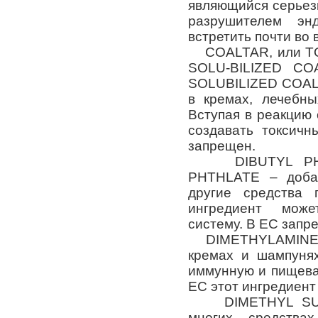
являющийся серьез
разрушителем эн
встретить почти во 
COALTAR, или TO
SOLU-BILIZED C
SOLUBILIZED COAL
в кремах, лечебны
Вступая в реакцию
создавать токсич
запрещен.
DIBUTYL PHTH
PHTHLATE – доба
другие средства 
ингредиент може
систему. В ЕС запр
DIMETHYLAMINE –
кремах и шампуня
иммунную и пищева
ЕС этот ингредиент
DIMETHYL SULFO
многих средства