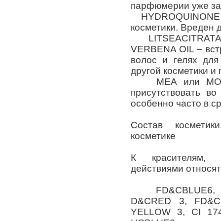
парфюмерии уже за
HYDROQUINONE – п
косметики. Вреден д
LITSEACITRATA (
VERBENA OIL – вст
волос и гелях для
другой косметики 
МЕА или MONO
присутствовать во
особенно часто в с
Состав косметик
косметике
К красителям, 
действиями относя
FD&CBLUE6, D&
D&CRED 3, FD&C
YELLOW 3, CI 17