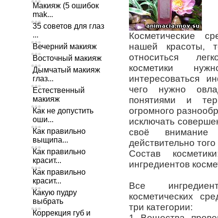
Макияж (5 ошибок
mak...
35 советов для глаз
...
Косметические с
нашей красоты, 
Вечерний макияж
относиться лег
Восточный макияж
косметики ну
Дымчатый макияж
интересоваться и
глаз...
чего нужно овла
Естественный
макияж
понятиями и тер
огромного разнообр
Как не допустить
оши...
исключать соверше
Как правильно
своё внимание
выщипа...
действительно того 
Как правильно
Состав косметик
красит...
ингредиентов косме
Как правильно
красит...
Все ингредиен
Какую пудру
косметических сре
выбрать
три категории:
Коррекция губ и
1. Вещества, пров