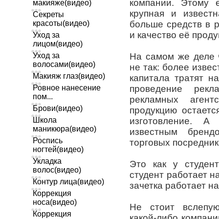
компании. Этому 
макияже(видео)
крупная и извест
Секреты
красоты(видео)
больше средств в р
и качество её прод
Уход за
лицом(видео)
Уход за
На самом же деле 
волосами(видео)
не так: более изве
Макияж глаз(видео)
капитала тратят н
Ровное нанесение
проведение рекл
пом...
рекламных агент
Брови(видео)
продукцию остаетс
Школа
изготовление. А 
маникюра(видео)
известным бренд
Роспись
торговых посредник
ногтей(видео)
Укладка
Это как у студен
волос(видео)
студент работает на
Контур лица(видео)
зачетка работает н
Коррекция
носа(видео)
Не стоит вслепу
Коррекция
какой-либо компани