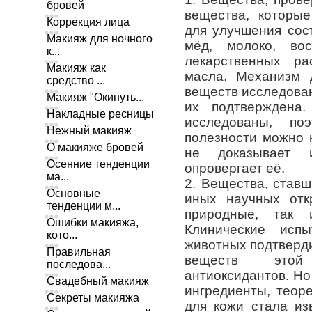
бровей
вещества, которые
Коррекция лица
для улучшения сос
Макияж для ночного
мёд, молоко, вос
к...
лекарственных р
Макияж как
масла. Механизм 
средство ...
веществ исследова
Макияж "Окинуть...
их подтверждена
Накладные ресницы
исследованы, по
Нежный макияж
полезности можно 
О макияже бровей
не доказывает 
Осенние тенденции
опровергает её.
ма...
2. Вещества, став
Основные
иных научных отк
тенденции м...
природные, так 
Ошибки макияжа,
Клинические исп
кото...
животных подтверд
Правильная
веществ этой
последова...
антиоксидантов. Но
Свадебный макияж
ингредиенты, теор
Секреты макияжа
для кожи стала из