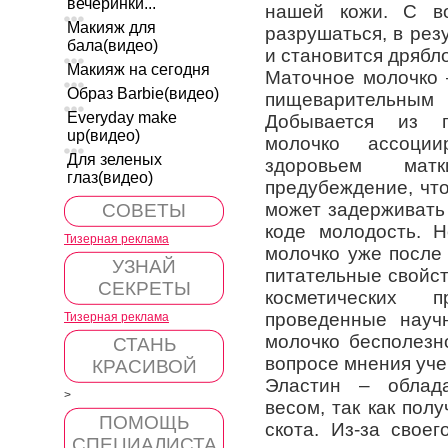
вечеринки...
нашей кожи. С во
Макияж для
разрушаться, в рез
бала(видео)
и становится дрябл
Макияж на сегодня
Маточное молочко 
Образ Barbie(видео)
пищеварительны
Everyday make
Добывается из п
up(видео)
молочко ассоци
Для зеленых
здоровьем мат
глаз(видео)
предубеждение, что
может задерживать
СОВЕТЫ
коде молодость. 
Тизерная реклама
молочко уже после
УЗНАЙ
питательные свойст
СЕКРЕТЫ
косметических п
проведенные науч
Тизерная реклама
молочко бесполезн
СТАНЬ
вопросе мнения уче
КРАСИВОЙ
Эластин – облад
>
весом, так как полу
ПОМОЩЬ
скота. Из-за свое
СПЕЦИАЛИСТА