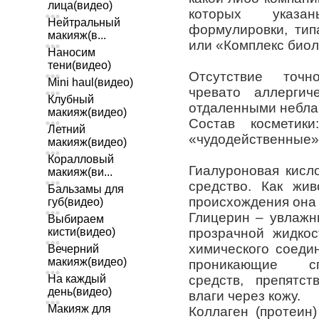
лица(видео)
которых указа
Нейтральный
формулировки, тип
макияж(в...
или «Комплекс биол
Наносим
тени(видео)
Отсутствие точн
Mini haul(видео)
чревато аллергич
Клубный
отдаленными небла
макияж(видео)
Состав косметик
Летний
«чудодейственные»
макияж(видео)
Коралловый
Гиалуроновая кисл
макияж(ви...
средство. Как жив
Бальзамы для
происхождения она 
губ(видео)
Глицерин – увлажн
Выбираем
кисти(видео)
прозрачной жидкос
химического соеди
Вечерний
макияж(видео)
проникающие сп
На каждый
средств, препятс
день(видео)
влаги через кожу.
Макияж для
Коллаген (протеин