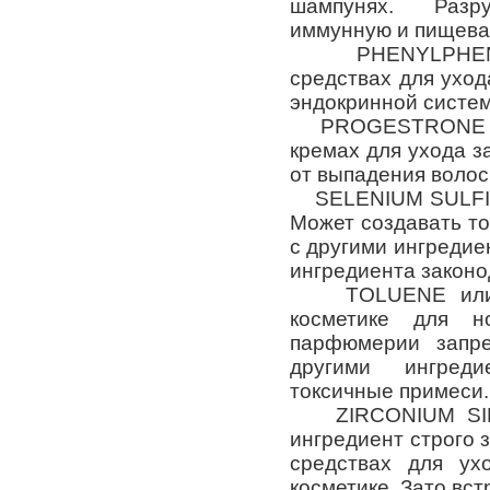
шампунях. Разр
иммунную и пищева
PHENYLPHENOL 
средствах для уход
эндокринной систе
PROGESTRONE или
кремах для ухода за
от выпадения волос
SELENIUM SULFIDE
Может создавать т
с другими ингредие
ингредиента законо
TOLUENE или T
косметике для н
парфюмерии запр
другими ингреди
токсичные примеси.
ZIRCONIUM SILIC
ингредиент строго 
средствах для ух
косметике. Зато вст