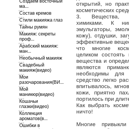
Создаем восточный
открытий, но прак
ма...
косметических сред
Состав кремов
3. Вещества, п
Стили макияжа глаз
химиками. К ним
Тайны румян
эмульгаторы, эмол
Макияж: секреты
кожу), отдушки, за
проф...
эффективные вещес
Арабский макияж:
что многие косм
ман...
целиком состоять
Необычный макияж
вещества и определ
Свадебный
являются приман
макияж(видео)
необходимы для 
Мои
средство легко ра
разочарования(ВИ...
впитывалось, мгно
Мой
кожи, приятно па
маникюр(видео)
портилось при длит
Кошачьи
Как выбрать косме
глазки(видео)
ничто!
Коллекция
ароматов(в...
Многие привыкли
Ошибки в