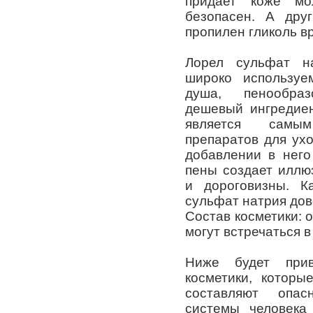
придает коже мо
безопасен. А дру
пропилен гликоль в
Лорел сульфат н
широко используе
душа, пенообраз
дешевый ингредиен
является самы
препаратов для ух
добавлении в него
пены создает иллю
и дороговизны. К
сульфат натрия дов
Состав косметики: 
могут встречаться в
Ниже будет прив
косметики, которы
составляют опас
системы человека