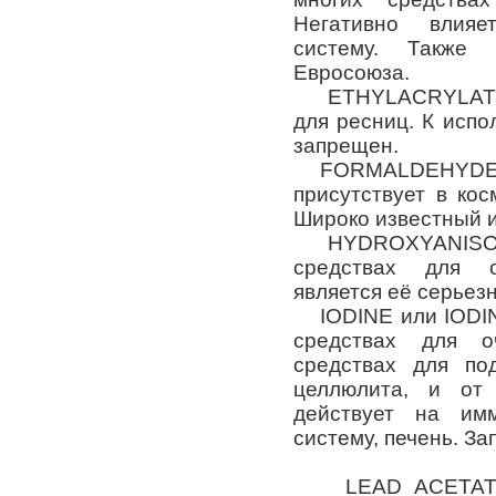
Негативно влияе
систему. Также
Евросоюза.
ETHYLACRYLATE –
для ресниц. К исп
запрещен.
FORMALDEHYDE, о
присутствует в кос
Широко известный и
HYDROXYANISOLE 
средствах для о
является её серьез
IODINE или IODIN
средствах для о
средствах для по
целлюлита, и от 
действует на им
систему, печень. За
LEAD ACETATE –