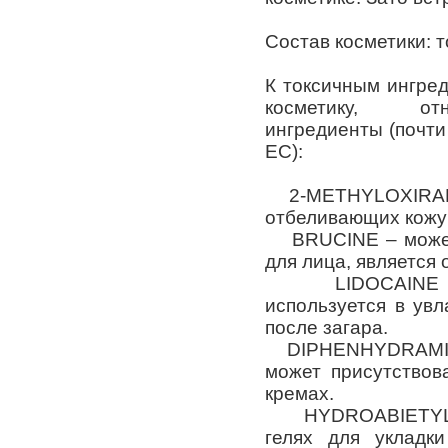
Состав косметики: 
К токсичным ингре
косметику, от
ингредиенты (почти
ЕС):
2-METHYLOXIRANE 
отбеливающих кожу 
BRUCINE – может 
для лица, является
LIDOCAINE HY
используется в ув
после загара.
DIPHENHYDRAMIN
может присутствов
кремах.
HYDROABIETYL A
гелях для укладк