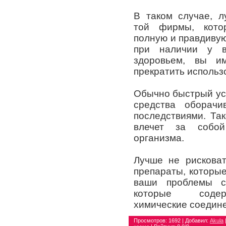
В таком случае, л
той фирмы, кото
полную и правдиву
при наличии у в
здоровьем, вы и
прекратить использ
Обычно быстрый усп
средства оборачи
последствиями. Та
влечет за собой
организма.
Лучше не рисковат
препараты, которы
ваши проблемы с
которые содер
химические соедин
Просмотров
: 1692 |
Добавил
:
Akula