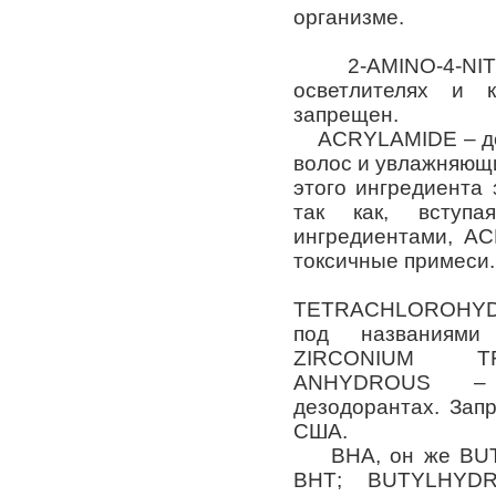
организме.
2-AMINO-4-NITR
осветлителях и 
запрещен.
ACRYLAMIDE – доб
волос и увлажняющ
этого ингредиента 
так как, вступ
ингредиентами, A
токсичные примеси.
ALUMINU
TETRACHLOROHYDR
под названиям
ZIRCONIUM T
ANHYDROUS –
дезодорантах. Зап
США.
ВНА, он же BUT
ВНТ; BUTYLHYDR